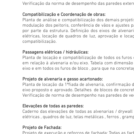
Verificação da norma de desempenho das paredes exter
Compatibilização e Coordenação de obras:
Planta de análise e compatibilização dos demais projet
modulação dos peitoris, conferência de vãos e ajustes 
por parte da estrutura. Definição dos eixos de alvenar
elétricas, locação de quadros de luz, aprovação e loca
compatibilização.
Passagens elétricas / hidráulicas:
Planta de locação e compatibilização de todos os furos 
em relação à alvenaria e/ou eixo. Tabela com dimensão 
eixo e em todos os furos de bloco , para que na concret
Projeto de alvenaria e gesso acartonado:
Planta de locação da 1ªfiada de alvenaria, confirmação 
eixo proposto e aprovado. Detalhes de blocos de concreto 
Verificação de norma de desempenho nas paredes de ve
Elevações de todas as paredes:
Caderno das elevações de todas as alvenarias / drywall /
elétricas , quadros de luz, telas metálicas , ferros , gra
Projeto de Fachada:
Projeto de execução e reforços de fachada: Todas as fac