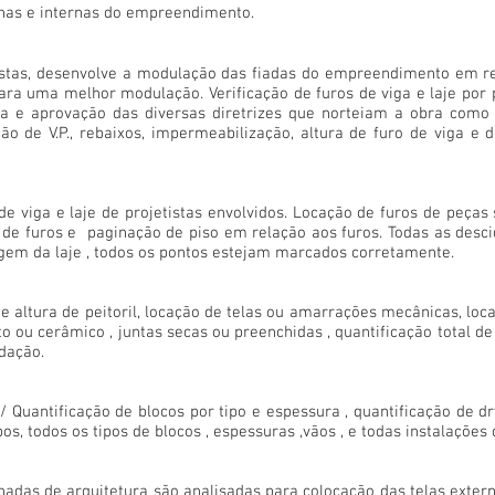
nas e internas do empreendimento.
istas, desenvolve a modulação das fiadas do empreendimento em rela
para uma melhor modulação. Verificação de furos de viga e laje por
ia e aprovação das diversas diretrizes que norteiam a obra como r
ção de V.P., rebaixos, impermeabilização, altura de furo de viga 
de viga e laje de projetistas envolvidos. Locação de furos de peças
de furos e paginação de piso em relação aos furos. Todas as desci
agem da laje , todos os pontos estejam marcados corretamente.
de altura de peitoril, locação de telas ou amarrações mecânicas, lo
ou cerâmico , juntas secas ou preenchidas , quantificação total de b
dação.
 Quantificação de blocos por tipo e espessura , quantificação de dr
mpos, todos os tipos de blocos , espessuras ,vãos , e todas instalaçõe
hadas de arquitetura são analisadas para colocação das telas extern