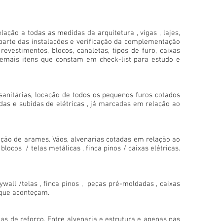
ção a todas as medidas da arquitetura , vigas , lajes,
 parte das instalações e verificação da complementação
evestimentos, blocos, canaletas, tipos de furo, caixas
e demais itens que constam em check-list para estudo e
 sanitárias, locação de todos os pequenos furos cotados
das e subidas de elétricas , já marcadas em relação ao
cação de arames. Vãos, alvenarias cotadas em relação ao
locos / telas metálicas , finca pinos / caixas elétricas.
ywall /telas , finca pinos , peças pré-moldadas , caixas
s que aconteçam.
as de reforço. Entre alvenaria e estrutura e apenas nas