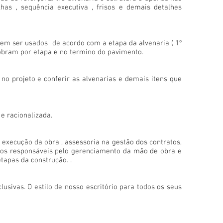
ilhas , sequência executiva , frisos e demais detalhes
vem ser usados de acordo com a etapa da alvenaria ( 1º
 sobram por etapa e no termino do pavimento.
o projeto e conferir as alvenarias e demais itens que
e racionalizada.
a execução da obra , assessoria na gestão dos contratos,
omos responsáveis pelo gerenciamento da mão de obra e
tapas da construção. .
usivas. O estilo de nosso escritório para todos os seus