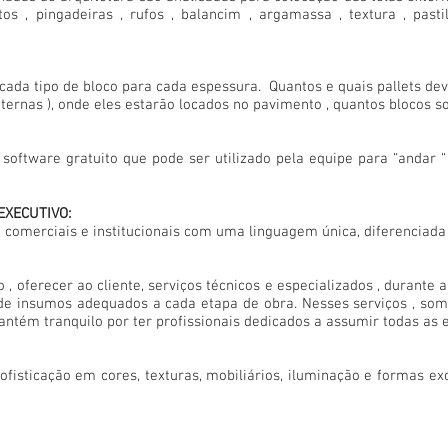
ntos , pingadeiras , rufos , balancim , argamassa , textura , past
cada tipo de bloco para cada espessura. Quantos e quais pallets de
internas ), onde eles estarão locados no pavimento , quantos blocos
tware gratuito que pode ser utilizado pela equipe para “andar “ n
XECUTIVO:
, comerciais e institucionais com uma linguagem única, diferenciada 
 oferecer ao cliente, serviços técnicos e especializados , durante 
 de insumos adequados a cada etapa de obra. Nesses serviços , s
ntém tranquilo por ter profissionais dedicados a assumir todas as e
fisticação em cores, texturas, mobiliários, iluminação e formas excl